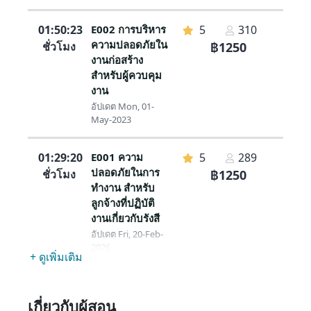
01:50:23
E002 การบริหาร
5
310
ความปลอดภัยใน
ชั่วโมง
฿1250
งานก่อสร้าง
สำหรับผู้ควบคุม
งาน
อัปเดต Mon, 01-
May-2023
01:29:20
E001 ความ
5
289
ปลอดภัยในการ
ชั่วโมง
฿1250
ทำงาน สำหรับ
ลูกจ้างที่ปฏิบัติ
งานเกี่ยวกับรังสี
อัปเดต Fri, 20-Feb-
2026
+ ดูเพิ่มเติม
00:45:45
E004 การติดตั้ง
0
11
ระบบไฟฟ้าในงาน
ชั่วโมง
฿900
เกี่ยวกับผู้สอน